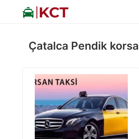
İçeriğe
atla
Çatalca Pendik korsa