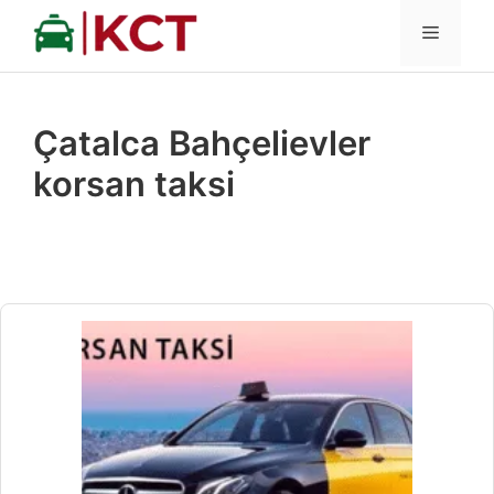
İçeriğe
MENÜ
atla
Çatalca Bahçelievler
korsan taksi