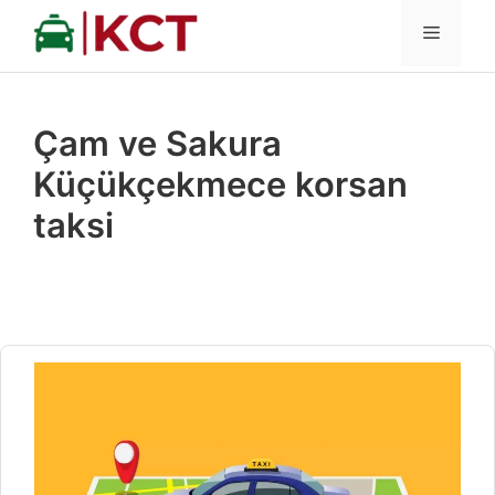
İçeriğe
MENÜ
atla
Çam ve Sakura
Küçükçekmece korsan
taksi