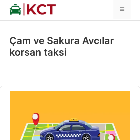
İçeriğe
MENÜ
atla
Çam ve Sakura Avcılar
korsan taksi