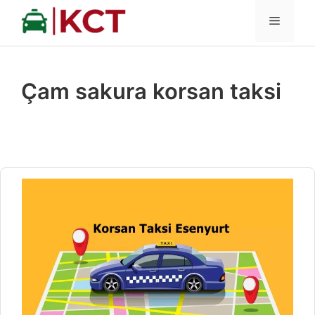
İçeriğe
MENÜ
atla
Çam sakura korsan taksi