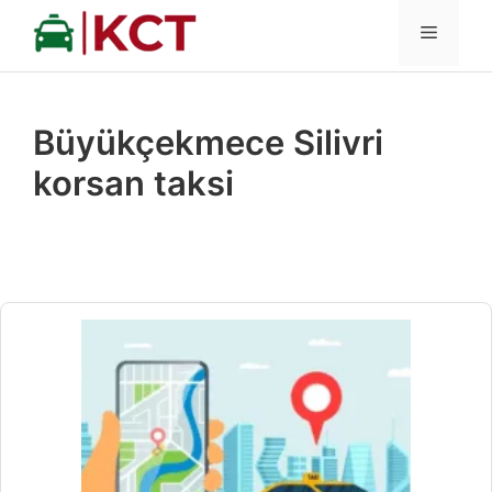
İçeriğe
MENÜ
atla
Büyükçekmece Silivri
korsan taksi