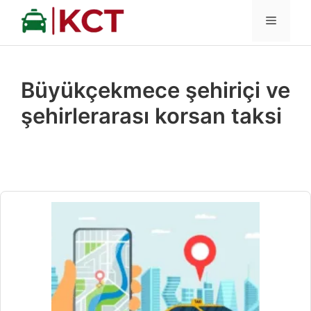
İçeriğe
MENÜ
atla
Büyükçekmece şehiriçi ve
şehirlerarası korsan taksi