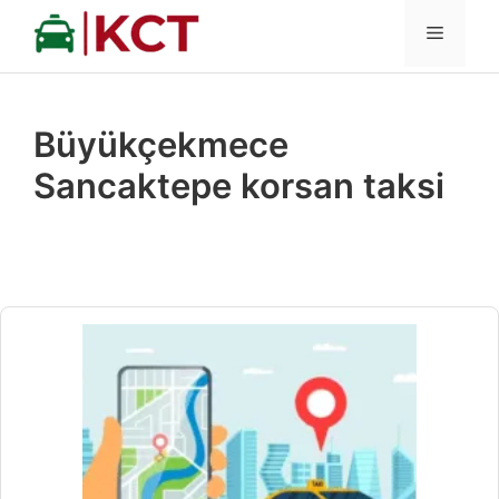
İçeriğe
MENÜ
atla
Büyükçekmece
Sancaktepe korsan taksi