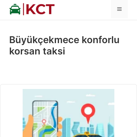
İçeriğe
MENÜ
atla
Büyükçekmece konforlu
korsan taksi