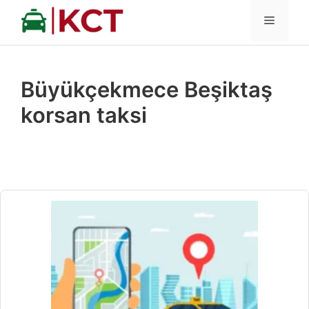
İçeriğe
MENÜ
atla
Büyükçekmece Beşiktaş
korsan taksi