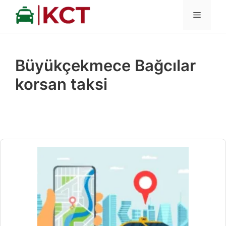
İçeriğe
MENÜ
atla
Büyükçekmece Bağcılar
korsan taksi