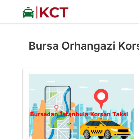
İçeriğe
atla
Bursa Orhangazi Kors