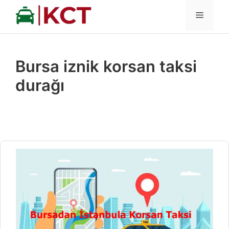
İçeriğe
MENÜ
atla
Bursa iznik korsan taksi
durağı