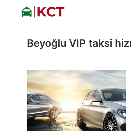
İçeriğe
atla
Beyoğlu VIP taksi hi