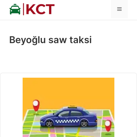
İçeriğe
MENÜ
atla
Beyoğlu saw taksi