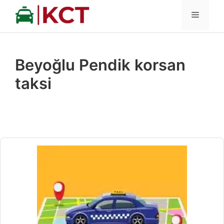
İçeriğe
MENÜ
atla
Beyoğlu Pendik korsan
taksi