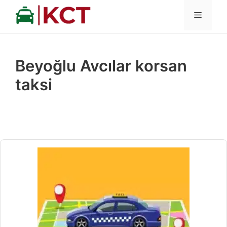
İçeriğe
MENÜ
atla
Beyoğlu Avcılar korsan
taksi