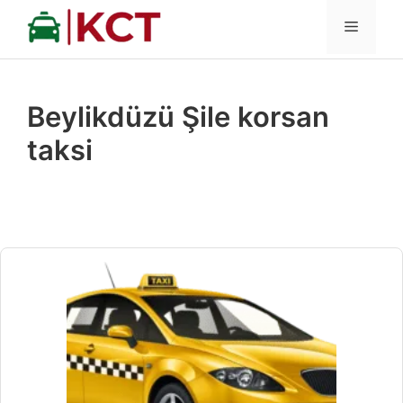
İçeriğe
MENÜ
atla
Beylikdüzü Şile korsan
taksi