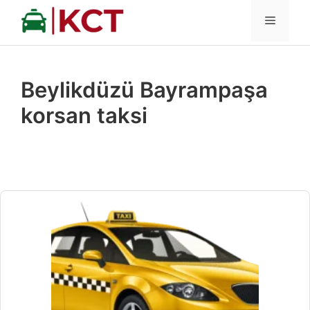
İçeriğe
MENÜ
atla
Beylikdüzü Bayrampaşa
korsan taksi