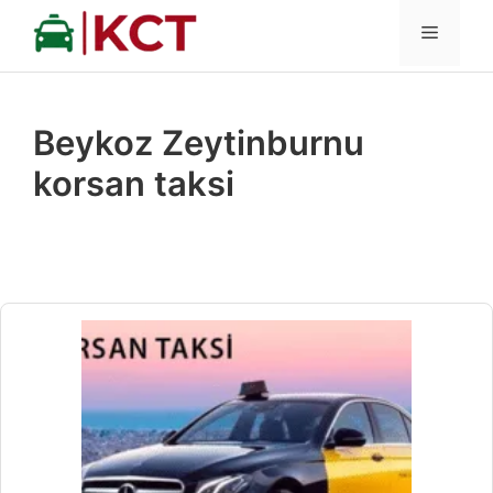
İçeriğe
MENÜ
atla
Beykoz Zeytinburnu
korsan taksi