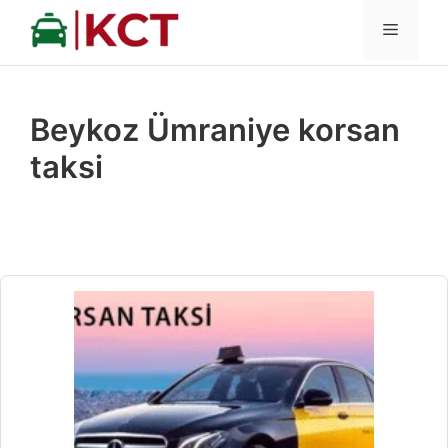
İçeriğe
MENÜ
atla
Beykoz Ümraniye korsan
taksi