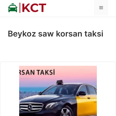
İçeriğe
MENÜ
atla
Beykoz saw korsan taksi