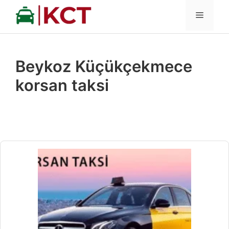
İçeriğe
MENÜ
atla
Beykoz Küçükçekmece
korsan taksi