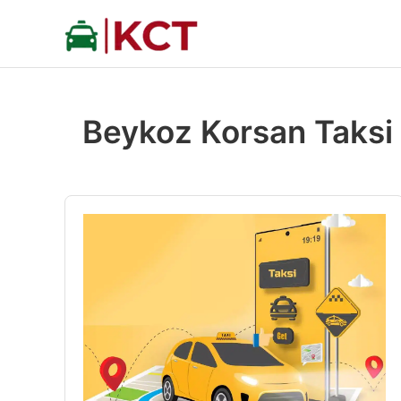
İçeriğe
atla
Beykoz Korsan Taksi 