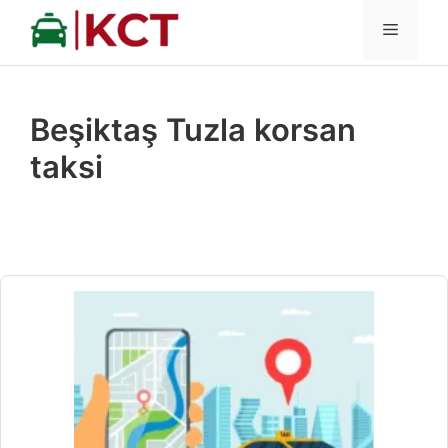
İçeriğe
MENÜ
atla
Beşiktaş Tuzla korsan
taksi