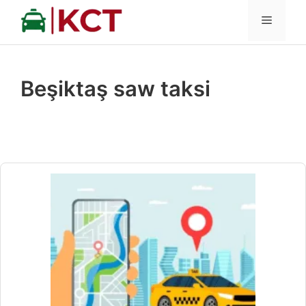
İçeriğe
MENÜ
atla
Beşiktaş saw taksi