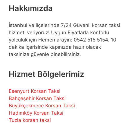
Hakkımızda
İstanbul ve ilçelerinde 7/24 Güvenli korsan taksi
hizmeti veriyoruz! Uygun Fiyatlarla konforlu
yolculuk için Hemen arayın: 0542 515 5154. 10
dakika içerisinde kapınızda hazır olacak
taksinize güvenle binebilirsiniz.
Hizmet Bölgelerimiz
Esenyurt Korsan Taksi
Bahçeşehir Korsan Taksi
Büyükçekmece Korsan Taksi
Hadımköy Korsan Taksi
Tuzla korsan taksi