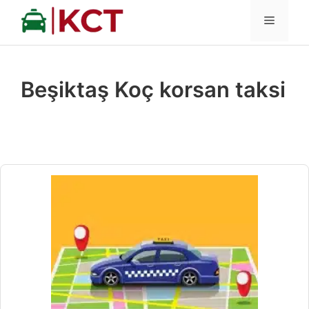
İçeriğe
MENÜ
atla
Beşiktaş Koç korsan taksi