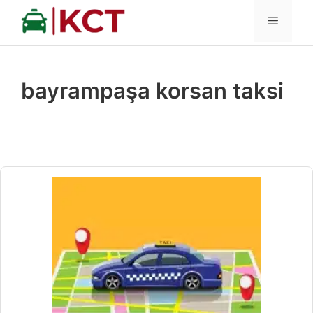
İçeriğe
MENÜ
atla
bayrampaşa korsan taksi