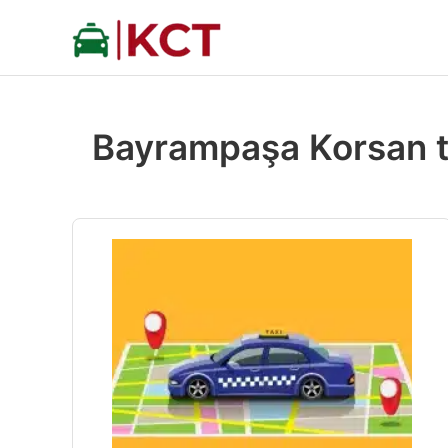
İçeriğe
atla
Bayrampaşa Korsan ta