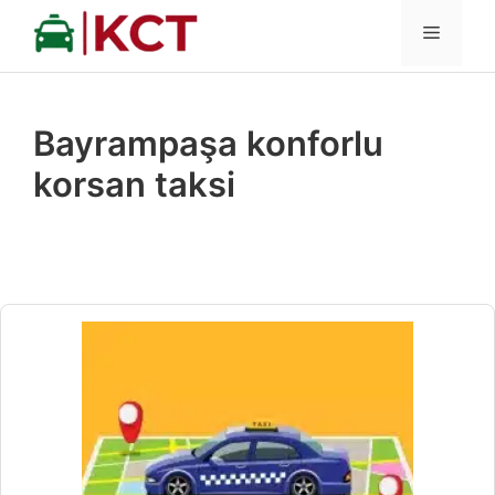
İçeriğe
MENÜ
atla
Bayrampaşa konforlu
korsan taksi