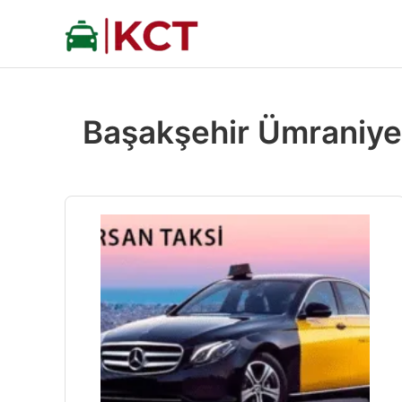
İçeriğe
atla
Başakşehir Ümraniye 