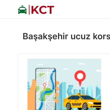
İçeriğe
atla
Başakşehir ucuz kors