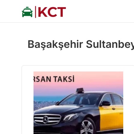
İçeriğe
atla
Başakşehir Sultanbey