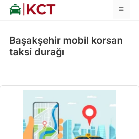
İçeriğe
MENÜ
atla
Başakşehir mobil korsan
taksi durağı