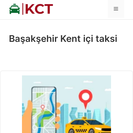
İçeriğe
MENÜ
atla
Başakşehir Kent içi taksi