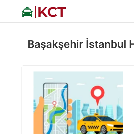
İçeriğe
atla
Başakşehir İstanbul H