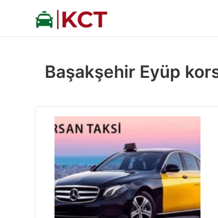
İçeriğe
atla
Başakşehir Eyüp kors