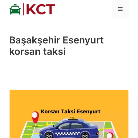
İçeriğe
MENÜ
atla
Başakşehir Esenyurt
korsan taksi