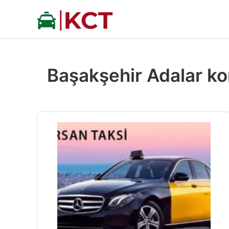
İçeriğe
atla
Başakşehir Adalar ko