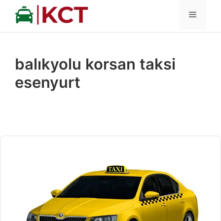
İçeriğe
MENÜ
atla
balıkyolu korsan taksi
esenyurt