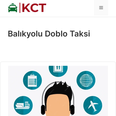
İçeriğe
MENÜ
atla
Balıkyolu Doblo Taksi