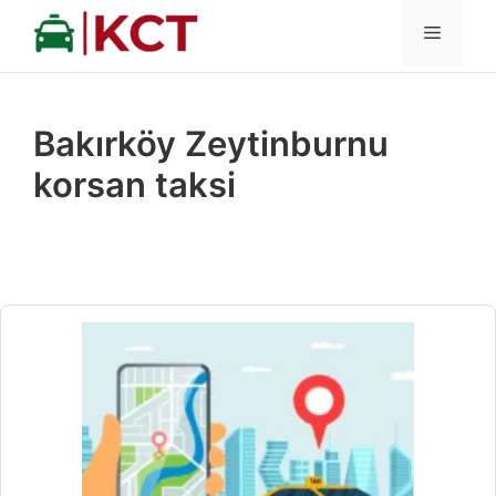
İçeriğe
MENÜ
atla
Bakırköy Zeytinburnu
korsan taksi