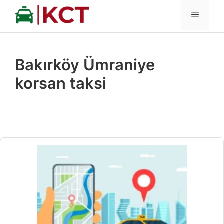
İçeriğe
MENÜ
atla
Bakırköy Ümraniye
korsan taksi