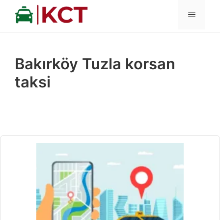
İçeriğe
MENÜ
atla
Bakırköy Tuzla korsan
taksi