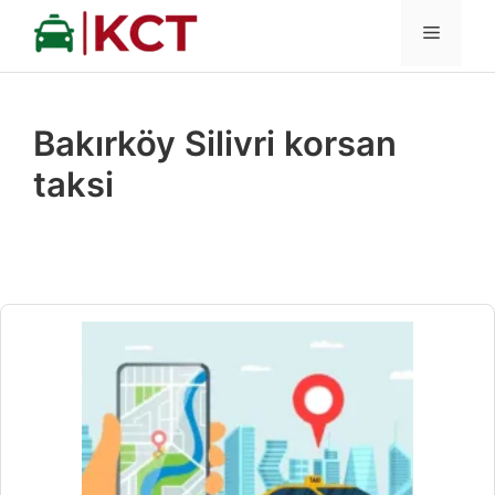
İçeriğe
MENÜ
atla
Bakırköy Silivri korsan
taksi