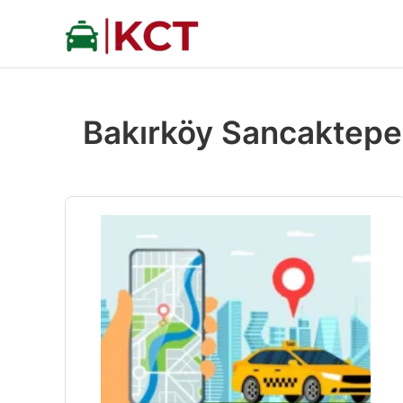
İçeriğe
atla
Bakırköy Sancaktepe 