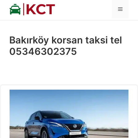
İçeriğe
MENÜ
atla
Bakırköy korsan taksi tel
05346302375