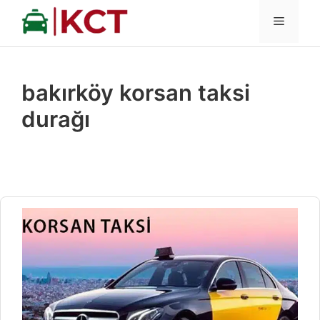
İçeriğe
MENÜ
atla
bakırköy korsan taksi
durağı