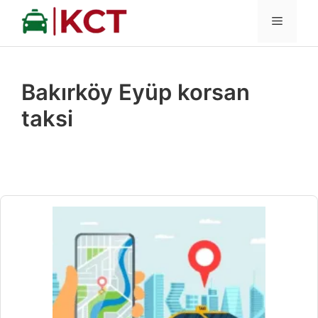
İçeriğe
MENÜ
atla
Bakırköy Eyüp korsan
taksi